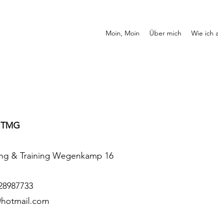
Moin, Moin
Über mich
Wie ich 
5 TMG
ing & Training Wegenkamp 16
628987733
@hotmail.com